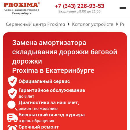
+7 (343) 226-93-53
Сервисный центр Proxima
в
Ежедневно с 9:00 до 21:00
Екатеринбурге
Сервисный центр Proxima
Каталог устройств
Рем
Замена амортизатора
складывания дорожки беговой
дорожки
Proxima в Екатеринбурге
Официальный сервис
Гарантийное обслуживание
до 3 лет
Диагностика за наш счет,
ремонт по желанию
Бесплатный выезд курьера
в день обращения
Срочный ремонт